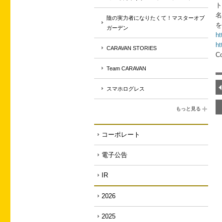
ト
名
陰の実力者になりたくて！マスターオブ
を
ガーデン
ht
ht
CARAVAN STORIES
Co
Team CARAVAN
スマホログレス
もっと見る
コーポレート
電子公告
IR
2026
2025