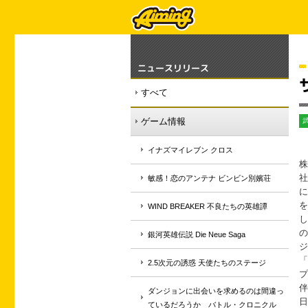
ニュースリリース
すべて
ゲーム情報
イナズマイレブン クロス
株
社
敏感！恋のアンテナ ビンビン別嬪荘
に
を
WIND BREAKER 不良たちの英雄譚
し
の
銀河英雄伝説 Die Neue Saga
ジ
「
2.5次元の誘惑 天使たちのステージ
プ
伴
ダンジョンに出会いを求めるのは間違っ
日
ているだろうか バトル・クロニクル