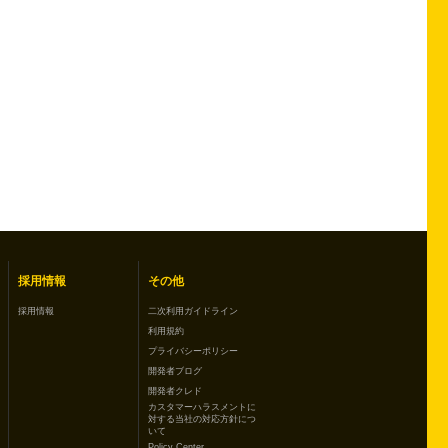
採用情報
その他
採用情報
二次利用ガイドライン
利用規約
プライバシーポリシー
開発者ブログ
開発者クレド
カスタマーハラスメントに
対する当社の対応方針につ
いて
Policy Center