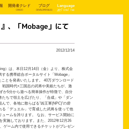
報
開発者クレド
ブログ
Language
JP
EN
TW
CREDO
DEVELOPER BLOG
!』、「Mobage」にて
2012/12/14
ing）は、本日12月14日（金）より、株式会
る携帯総合ポータルサイト「Mobage」
したことを発表いたします。 40万ダウンロード
!」は、戦国時代×三国志の武将や美姫たちが、激
わずか5分から遊べる簡単操作が特徴で、自分
将たちで領土を広げたり、「合成」や「ダン
で、各地に散らばる”凶王軍(NPC)”の砦
れる「デュエル」で育成した武将を使って他
リュームを誇ります。 なお、サービス開始に
実施しております。また、2012年12月26
て、ゲーム内で使用できるチケットがプレゼン