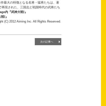
本作最大の特徴となる名将・猛将たちは、著
で再現された、三国志と戦国時代の武将たち
bage内『武神大戦!』
大戦!』
ht (C) 2012 Aiming Inc. All Rights Reserved.
次の記事へ