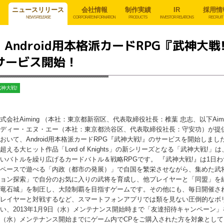
ニュースリリース
会社情報
制作実績
IR
採用情
NEWS RELEASE
CORPORATE INFORMATION
PRODUCTS
INVESTOR RELATIONS
RECRUIT
Android用本格派カードRPG『武神大戦
サービス開始！
武神大戦!
式会社Aiming （本社：東京都新宿区、代表取締役社長：椎葉 忠志、以下Aim
ディー・エヌ・エー（本社：東京都渋谷区、代表取締役社長：守安功）が提供す
おいて、Android用本格派カードRPG『武神大戦!』のサービスを開始しま
超える大ヒット作品「Lord of Knights」の新シリーズとなる「武神大戦
いバトルを繰り広げるカードバトル＆戦略RPGです。 『武神大戦!』は1日
ペースで遊べる「内政（都市の発展）」で自国を繁栄させながら、集めた武
ョン探索」で自分のお気に入りの武将を育成し、他プレイヤーと「同盟」を組ん
竜石城」を制圧し、大陸制覇を目指すゲームです。その他にも、毎日開催さ
レイヤーと対戦するなど、スマートフォンアプリでは類を見ない圧倒的なボ
い、2013年1月9日（水）メンテナンス開始時まで「友達招待キャンペーン」を
（水）メンテナンス開始までにゲーム内でCPをご購入された方を対象とし