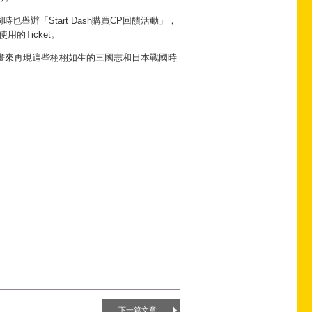
也舉辦「Start Dash購買CP回饋活動」，
的Ticket。
畫來再現這些栩栩如生的三國志和日本戰國時
下一篇文章