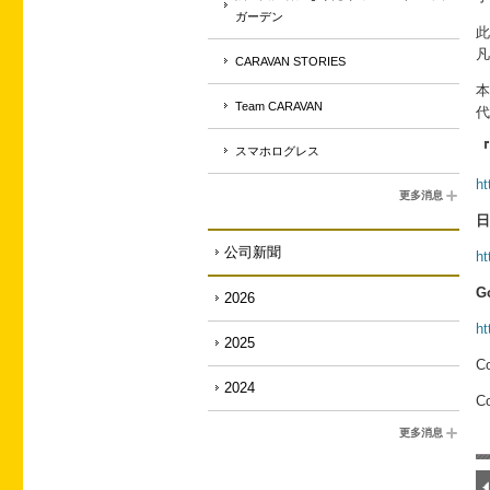
ガーデン
此
凡
CARAVAN STORIES
本
Team CARAVAN
代
『
スマホログレス
ht
更多消息
日
公司新聞
ht
G
2026
ht
2025
Co
2024
Co
更多消息