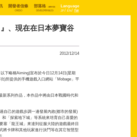
訊
開發者信條
部落格
Language
(僅限日語)
JP
EN
TW
CREDO
DEVELOPER BLOG
戰!』、現在在日本夢寶谷
2012/12/14
稱Aiming)宣布於今日12月14日(星期
功)所提供的手機遊戲入口網站「Mobage」平
ts」的最新系列作品，本作品中將由日本戰國時代和
過自己的遊戲步調一邊發展內政(都市的發展)
」和「探索地下城」等系統來培育自己喜愛的
”之要塞「龍王城」來達到征服大陸的遊戲最終目
的武將卡牌和其他玩家進行決鬥等在其它智慧型
方。