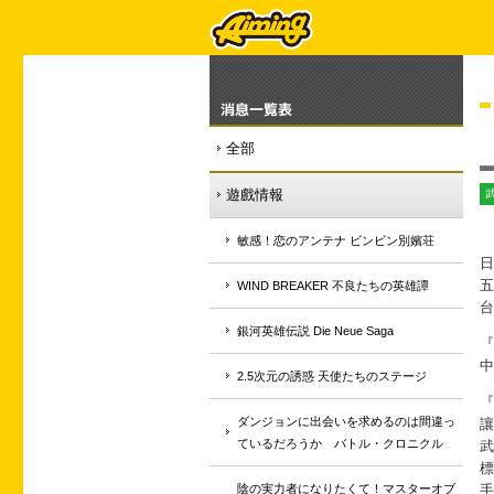
消息一覧表
全部
遊戲情報
敏感！恋のアンテナ ビンビン別嬪荘
日
五
WIND BREAKER 不良たちの英雄譚
台
銀河英雄伝説 Die Neue Saga
『
中
2.5次元の誘惑 天使たちのステージ
『
ダンジョンに出会いを求めるのは間違っ
讓
ているだろうか バトル・クロニクル
武
標
陰の実力者になりたくて！マスターオブ
手