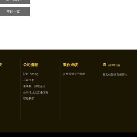
前往一覽
表
公司情報
製作成績
IR
(僅限日語)
關於 Aiming
正常營運中的遊戲
致各位股東與投資者
公司概要
董事長、經理介紹
公司地址及交通指南
聯絡我們