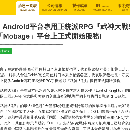
消息一覧表
公司情報
製作成績
IR
徵才資
(僅限日語)
NEWS RELEASE
CORPORATE INFORMATION
PRODUCTS
INVESTOR RELATIONS
RECRUIT
Android平台專用正統派RPG『武神大
「Mobage」平台上正式開始服務!
武神大戦!
商艾鳴網路遊戲(總公司位於日本東京都新宿區，代表取締役社長：椎葉 忠志，以下略
)起，於株式會社DeNA(總公司位於日本東京都澀谷區，代表取締役社長：守安 
上提供Android專用正統派RPG手機遊戲『武神大戰!』同日正式開始服務。
武神大戰!』是在日本已超過40萬玩家下載的超人氣大作「Lord of Knigh
國三國志中的名武將與美姬們交織出炙烈地戰鬥的卡牌戰鬥＆戰略RPG遊戲。
武神大戰!』的最大特色是1天僅需5分鐘也能進行遊戲的簡單操作系統，玩家透
自己的國家繁榮之外，收集武將們並擴展自國的領土，並利用遊戲中的「合成
將，遊戲中透過和其他玩家「同盟」來壓制散佈於世界各地的“凶王軍(NPC)
。此外，其他如每天舉辦的「DUEL」(決鬥殊死戰)中玩家可以利用自己培育
機遊戲中罕見的具壓倒性的海量豐富遊戲內容等，更是本遊戲最引以為傲的地