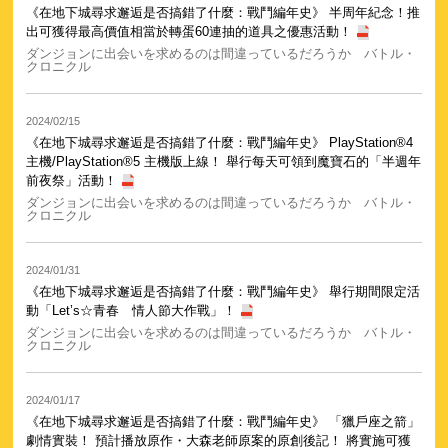
《在地下城尋求邂逅是否搞錯了什麼：戰鬥編年史》 半周年紀念！推
出可獲得最高價值相當於轉蛋60連抽的道具之優惠活動！
ダンジョンに出会いを求めるのは間違っているだろうか バトル・
クロニクル
2024/02/15
《在地下城尋求邂逅是否搞錯了什麼：戰鬥編年史》 PlayStation®4
主機/PlayStation®5 主機版上線！ 舉行每天可領到魔寶石的「半週年
前夜祭」活動！
ダンジョンに出会いを求めるのは間違っているだろうか バトル・
クロニクル
2024/01/31
《在地下城尋求邂逅是否搞錯了什麼：戰鬥編年史》 舉行期間限定活
動「Let’s☆青春 情人節大作戰」！
ダンジョンに出会いを求めるのは間違っているだろうか バトル・
クロニクル
2024/01/17
《在地下城尋求邂逅是否搞錯了什麼：戰鬥編年史》 「獵戶座之箭」
劇情實裝！ 預計播放原作・大森老師原案的原創後記！ 將實施可獲