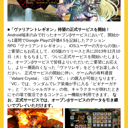
■「ヴァリアントレギオン」待望の正式サービスを開始！
Android端末のみで行ったオープンβサービスにおいて、開始か
ら1週間でGoogle Playの評価4.5を記録したアクション
RPG『ヴァリアントレギオン』。 iOSユーザーの方からの強い
ご要望にもお応えして、iOS版のリリースと共に2013年12月10
日（火）をもちまして、ついに正式サービスを開始いたしまし
た。オープンβサービスで皆様よりいただいたご要望にお応え
し、より一層面白くなった『ヴァリレギ』をどうぞお楽しみく
ださい。 正式サービスの開始に伴い、ゲーム内の有料通貨
「Valiant Crystal」（以下「VC」）の購入が可能となります。
「VC」では、ランダムでレア装備が手に入る「ビギナーガチ
ャ」と「スペシャルガチャ」の他、キャラクターが倒れたとき
にその場で復活できるコンテニュー機能が利用できます。
な
お、正式サービスでは、オープンβサービスのデータを引き継
いでプレイいただけます。