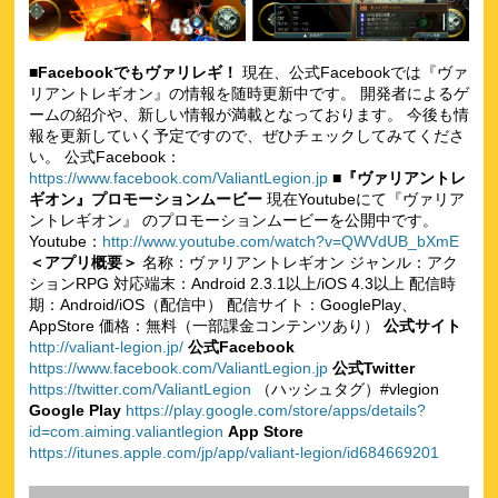
■Facebookでもヴァリレギ！
現在、公式Facebookでは『ヴァ
リアントレギオン』の情報を随時更新中です。 開発者によるゲ
ームの紹介や、新しい情報が満載となっております。 今後も情
報を更新していく予定ですので、ぜひチェックしてみてくださ
い。 公式Facebook：
https://www.facebook.com/ValiantLegion.jp
■『ヴァリアントレ
ギオン』プロモーションムービー
現在Youtubeにて『ヴァリア
ントレギオン』 のプロモーションムービーを公開中です。
Youtube：
http://www.youtube.com/watch?v=QWVdUB_bXmE
＜アプリ概要＞
名称：ヴァリアントレギオン ジャンル：アク
ションRPG 対応端末：Android 2.3.1以上/iOS 4.3以上 配信時
期：Android/iOS（配信中） 配信サイト：GooglePlay、
AppStore 価格：無料（一部課金コンテンツあり）
公式サイト
http://valiant-legion.jp/
公式Facebook
https://www.facebook.com/ValiantLegion.jp
公式Twitter
https://twitter.com/ValiantLegion
（ハッシュタグ）#vlegion
Google Play
https://play.google.com/store/apps/details?
id=com.aiming.valiantlegion
App Store
https://itunes.apple.com/jp/app/valiant-legion/id684669201