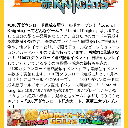
■100万ダウンロード達成＆新ワールドオープン！『Lord of
Knights』ってどんなゲーム？
『Lord of Knights』は、城主と
して自分の領地を発展させていき、自分だけのカードを育成す
る本格派RPGです。 多数のプレイヤーと同盟を組んで挑む戦
争や、他プレイヤーと1対1で闘うデュエルなど、シミュレーシ
ョンとカードバトルの要素も持っています。
■絶対に見逃せな
い！『100万ダウンロード達成記念イベント』
日頃からプレイ
していただいている多くのお客様へ感謝の気持ちを込め、
『100万ダウンロード達成記念イベント』では素敵なイベント
を数多く実施します。 100万ダウンロード達成に加え、6月25
日（火）にはワールド22がオープンし、100万ダウンロード達
成＆新ワールドオープン記念イベント同時開催中！『Lord of
Knights』はまだまだ躍進を続けます！まだプレイした事がな
い方もこの絶好の機会に、是非ともゲームに参加してみてくだ
さい！
●『100万ダウンロード記念カード』豪華二大プレゼン
ト！