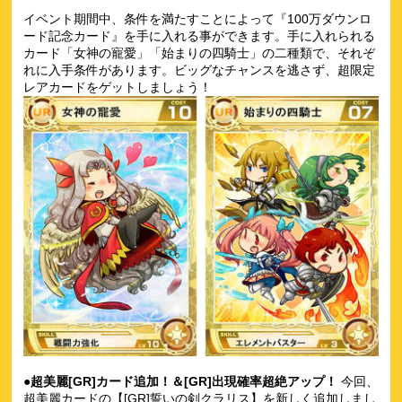
イベント期間中、条件を満たすことによって『100万ダウンロ
ード記念カード』を手に入れる事ができます。手に入れられる
カード「女神の寵愛」「始まりの四騎士」の二種類で、それぞ
れに入手条件があります。ビッグなチャンスを逃さず、超限定
レアカードをゲットしましょう！
●超美麗[GR]カード追加！＆[GR]出現確率超絶アップ！
今回、
超美麗カードの【[GR]誓いの剣クラリス】を新しく追加しまし