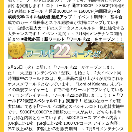
割引を実施します！ ロトゴールド 通常100CP ⇒ 85CP(10回限
定) 連続ロトゴールド 通常3000CP ⇒ 1500CP(初回限定)
●合
成成長率/スキル経験値 超絶アップ！
イベント期間中、基本合
成でのカード成長率とスキル経験値が大幅にアップしていま
す。 自慢の強力カードのステータスとスキルを一気に強化する
大チャンスです！ イベント期間：～ 7月5日メンテナンス開始
前まで
■激戦必至！新ワールド「ワールド22」をオープン！！
6月25日（火）に新しく「ワールド22」がオープンしまし
た！ 大型新コンテンツの「聖戦」も始まり、2大イベント同
時開催中のワールド22は、史上最高の盛り上がりが期待される
オススメワールドとなっています。『Lord of Knights』未プレ
イの新規プレイヤーも、すでに他のワールドでプレイしている
ベテランプレイヤーも、ワールド22に参戦しましょう！
●「ワ
ールド22限定スペシャルロト」実施中！
超強力なカードが確
実にGETできる｢ワールド22限定スペシャルロト｣も絶賛実施中
です。500CP/1000CPと2種類のコースがあり、どちらも非常
にお得な内容となっています。 500CPコース アイテム内容：
[UR]以上×1枚 [SR]以上×2枚 1000 CPコース アイテム内容：
[SR]以上×3枚 [R]以上×7枚 販売期間：～ 7月5日メンテナンス