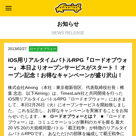
お知らせ
NEWS RELEASE
2013/02/27
ロードオブウォー
iOS用リアルタイムバトルRPG『ロードオブウォ
ー』 本日よりオープンサービスがスタート！ オ
ープン記念！お得なキャンペーンが盛り沢山！
株式会社Aiming （本社：東京都新宿区、代表取締役社長：椎
葉 忠志、以下Aiming）は、TimesLark社と共同開発を行った
iOS用リアルタイムバトルRPG『ロードオブウォー』におきま
して、本日2月26日（火）にオープンサービスを開始致しまし
た。 これを記念し、お得なキャンペーンを実施することをお知
らせいたします。
■ ロードオブウォーとは？ ■
『ロードオ
ブウォー』は、コミュニケーションが勝利のカギを握る 最大
20 VS 20の大規模同盟バトル「覇王戦争」が特徴のリアルタイ
ムバトルRPGです。 あなただけの部隊を編成して覇王戦争に