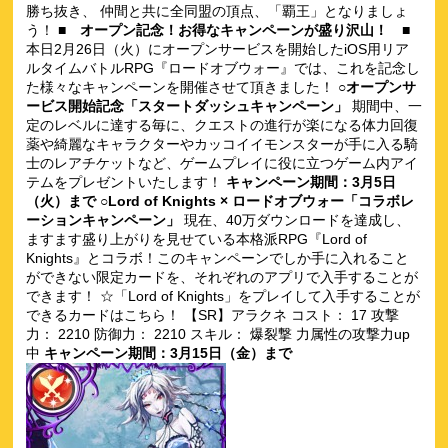
勝ち抜き、 仲間と共に全同盟の頂点、「覇王」となりましょ
う！
■ オープン記念！お得なキャンペーンが盛り沢山！ ■
本日2月26日（火）にオープンサービスを開始したiOS用リア
ルタイムバトルRPG『ロードオブウォー』では、これを記念し
た様々なキャンペーンを開催させて頂きました！
○オープンサ
ービス開始記念「スタートダッシュキャンペーン」
期間中、一
定のレベルに達する毎に、クエストの進行が楽になる体力回復
薬や綺麗なキャラクターやカッコイイモンスターが手に入る騎
士のレアチケットなど、ゲームプレイに役に立つゲーム内アイ
テムをプレゼントいたします！
キャンペーン期間：3月5日
（火）まで
○Lord of Knights × ロードオブウォー「コラボレ
ーションキャンペーン」
現在、40万ダウンロードを達成し、
ますます盛り上がりを見せている本格派RPG『Lord of
Knights』とコラボ！このキャンペーンでしか手に入れること
ができない限定カードを、それぞれのアプリで入手することが
できます！ ☆「Lord of Knights」をプレイして入手することが
できるカードはこちら！ 【SR】アラクネ コスト： 17 攻撃
力： 2210 防御力： 2210 スキル： 爆裂撃 力属性の攻撃力up
中
キャンペーン期間：3月15日（金）まで