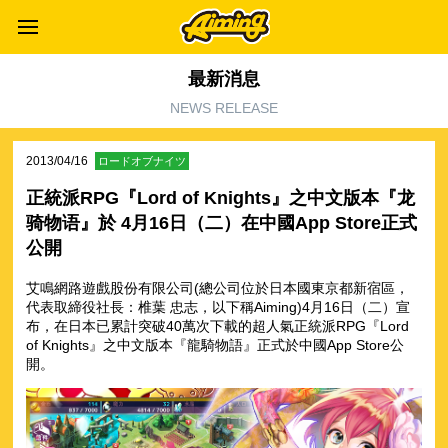
最新消息
NEWS RELEASE
2013/04/16
ロードオブナイツ
正統派RPG『Lord of Knights』之中文版本『龙
骑物语』於 4月16日（二）在中國App Store正式
公開
艾鳴網路遊戲股份有限公司(總公司位於日本國東京都新宿區，
代表取締役社長：椎葉 忠志，以下稱Aiming)4月16日（二）宣
布，在日本已累計突破40萬次下載的超人氣正統派RPG『Lord
of Knights』之中文版本『龍騎物語』正式於中國App Store公
開。