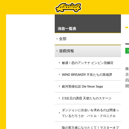
消息一覧表
全部
遊戲情報
敏感！恋のアンテナ ビンビン別嬪荘
株
京
WIND BREAKER 不良たちの英雄譚
四
開
銀河英雄伝説 Die Neue Saga
2.5次元の誘惑 天使たちのステージ
ダンジョンに出会いを求めるのは間違っ
ているだろうか バトル・クロニクル
陰の実力者になりたくて！マスターオブ