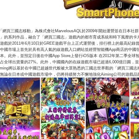
網頁三國志移動」為株式會社MarvelousAQL於2009年開始運營並在日
」的系列作品，融合了「網頁三國志」遊戲內的都市育成系統和時下風靡的卡
遊戲於2011年6月10日於GREE遊戲平台上正式運營後，排行榜上的最高紀
中國市場上首先於具有高人氣的線遊戲入口網站並經營智能機App商店的中國領先平台「
本。此外，並預定日後在中國App Store上發行iOS版本 在2012年第二季全
占全球出貨量的27%。此外，中國國內的在線遊戲市場已超過6,000億日圓
iming將以基於在中國已超越世代般被大眾熟悉的三國志世界觀的「網頁三國
無論在日本或中國遊戲市場中，仍將持續努力不懈地強化Aiming公司的遊戲品