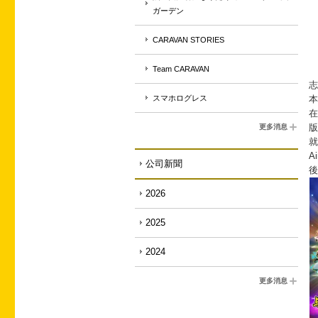
ガーデン
CARAVAN STORIES
Team CARAVAN
「
志
スマホログレス
本
在
版
更多消息
就
A
公司新聞
後
2026
2025
2024
更多消息