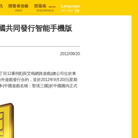
訊
開發者信條
部落格
Language
(僅限日語)
JP
EN
TW
CREDO
DEVELOPER BLOG
於中國共同發行智能手機版
2012/09/20
四丁目12番8號)與艾鳴網路遊戲(總公司位於東
外遊戲發行合約，並於2012年9月20日(星期
本(中國遊戲名稱：聖境三國)於中國國內正式