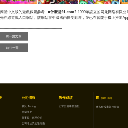
◎簡體中文版的遊戲截圖參考
■什麼是91.com?
1999年設立的网龙网络有限公司(Ne
先在線遊戲入口網站。該網站在中國國內廣受歡迎，並已在智能手機上推出Ap
前一篇文章
前往一覽
表
公司情報
製作成績
IR
(僅限日語)
關於 Aiming
正常營運中的遊戲
致各位股東與投資者
公司概要
董事長、經理介紹
公司地址及交通指南