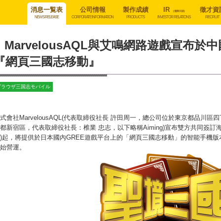
消息一覧表
公司情報
製作成績
IR
徵才資
(僅限日語)
NEWS RELEASE
CORPORATE INFORMATION
PRODUCTS
INVESTOR RELATIONS
RECRUIT
MarvelousAQL與艾鳴網路遊戲宣布
『網頁三國志移動』
ブラウザ三国志モバイル
式會社MarvelousAQL(代表取締役社長 許田周一，總公司位於東京都品川區
都新宿區，代表取締役社長：椎業 忠志，以下略稱Aiming)宣布雙方共同簽訂海
)起，將提供於日本國內GREE遊戲平台上的「網頁三國志移動」的智能手機版
始營運。