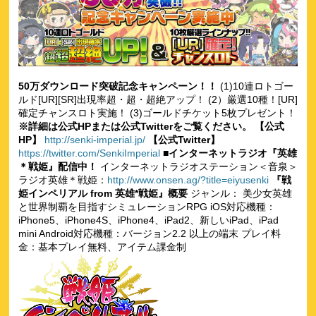
50万ダウンロード突破記念キャンペーン！！
(1)10連ロトゴー
ルド[UR][SR]出現率超・超・超絶アップ！ (2）厳選10種！[UR]
確定チャンスロト実施！ (3)ゴールドチケット5枚プレゼント！
※詳細は公式HPまたは公式Twitterをご覧ください。
【公式
HP】
http://senki-imperial.jp/
【公式Twitter】
https://twitter.com/SenkiImperial
■インターネットラジオ『英雄
＊戦姫』配信中！
インターネットラジオステーション＜音泉＞
ラジオ英雄＊戦姫：
http://www.onsen.ag/?title=eiyusenki
『戦
姫インペリアル from 英雄*戦姫』概要
ジャンル： 美少女英雄
と世界制覇を目指すシミュレーションRPG iOS対応機種：
iPhone5、iPhone4S、iPhone4、iPad2、新しいiPad、iPad
mini Android対応機種：バージョン2.2 以上の端末 プレイ料
金：基本プレイ無料、アイテム課金制