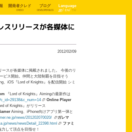
報
開発者クレド
ブログ
Language
JP
EN
TW
CREDO
DEVELOPER BLOG
始のプレスリリースが各媒体に
2012/02/09
プレスリリースが各媒体に掲載されました。 今後のリ
ts』，サービス開始。仲間と大陸制覇を目指そう
ing、iOS『Lord of Knights』を配信開始 シミ
com
『Lord of Knights』Aimingの最新作は
hp?c_id=29138&c_num=14
Online Player
f Knights』がリリース
Gamer
Aiming、iPhone向けアプリ第一弾と
amer.ne.jp/news/201202070020/
ガレマ
ma.jp/news/newsDetail_22398.html
ファミ
間と協力して頂点を目指せ！