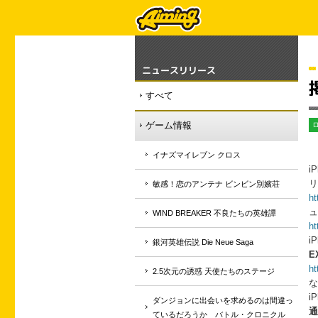
ニュースリリース
すべて
ゲーム情報
イナズマイレブン クロス
i
リ
敏感！恋のアンテナ ビンビン別嬪荘
ht
ュ
WIND BREAKER 不良たちの英雄譚
ht
i
銀河英雄伝説 Die Neue Saga
E
ht
2.5次元の誘惑 天使たちのステージ
な
i
ダンジョンに出会いを求めるのは間違っ
通
ているだろうか バトル・クロニクル