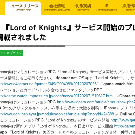
ニュースリリース
会社情報
制作実績
IR
採用情
NEWS RELEASE
CORPORATE INFORMATION
PRODUCTS
INVESTOR RELATIONS
RECRUIT
『Lord of Knights』サービス開
掲載されました
ロードオブナイツ
Phone向けシミュレーションRPG『Lord of Knights』サービス開始の
ース情報にもご期待ください。
4gamer.net
iOS向け『Lord of Knigh
tp://www.4gamer.net/games/049/G004989/20120207025/
game watch
Aim
レーションとカードバトルを合わせたファンタジックRPG
tp://game.watch.impress.co.jp/docs/news/20120207_510317.html
Gpara.
Phone向けシミュレーションRPG
http://www.gpara.com/article/cms_show.p
X
9つのクリスタルキャッスルを手中に収めて大陸を制覇！ iPhoneアプリ『Lord o
tp://www.onlineplayer.jp/modules/topics/article.php?storyid=24588
Online 
るシミュレーションRPG『Lord of Knights』のサービスを開始
http://www.g
Phone向け新作アプリ『Lord of Knights』、本日よりサービス開始
http://gare
app
『Lord of Knights』美麗カードと本格シミュレーションが合体 仲