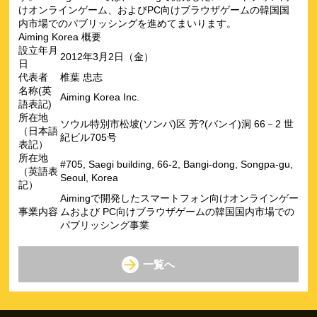
けオンラインゲーム、およびPC向けブラウザゲームの韓国国
内市場でのパブリッシングを進めてまいります。
Aiming Korea 概要
設立年月
2012年3月2日（金）
日
代表者
椎葉 忠志
名称(英
Aiming Korea Inc.
語表記)
所在地
ソウル特別市松坡(ソンパ)区 芳?(バンイ)洞 66－2 世
（日本語
紀ビル705号
表記）
所在地
#705, Saegi building, 66-2, Bangi-dong, Songpa-gu,
（英語表
Seoul, Korea
記）
Aimingで開発したスマートフォン向けオンラインゲー
事業内容
ムおよび PC向けブラウザゲームの韓国国内市場での
パブリッシング事業
一覧へ