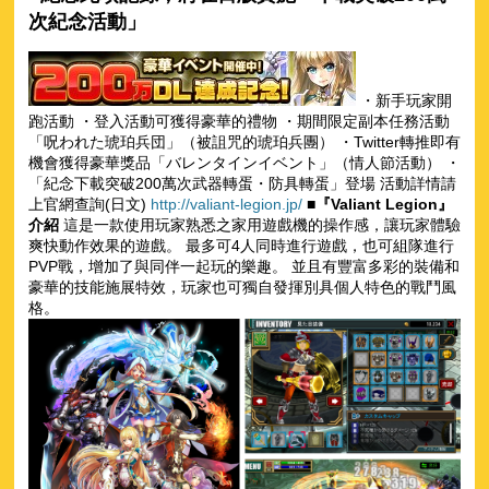
次紀念活動」
・新手玩家開
跑活動 ・登入活動可獲得豪華的禮物 ・期間限定副本任務活動
「呪われた琥珀兵団」（被詛咒的琥珀兵團） ・Twitter轉推即有
機會獲得豪華獎品「バレンタインイベント」（情人節活動） ・
「紀念下載突破200萬次武器轉蛋・防具轉蛋」登場 活動詳情請
上官網查詢(日文)
http://valiant-legion.jp/
■『Valiant Legion』
介紹
這是一款使用玩家熟悉之家用遊戲機的操作感，讓玩家體驗
爽快動作效果的遊戲。 最多可4人同時進行遊戲，也可組隊進行
PVP戰，增加了與同伴一起玩的樂趣。 並且有豐富多彩的裝備和
豪華的技能施展特效，玩家也可獨自發揮別具個人特色的戰鬥風
格。