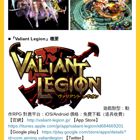
■『Valiant Legion』概要
遊戲類型：動
作RPG 對應平台：iOS/Android 價格：免費下載（道具收費）
【官網】
http://valiant-legion.jp/
【App Store】
https://itunes.apple.com/jp/app/valiant-legion/id684669201
【Google play】
https://play.google.com/store/apps/details?
id=com.aiming.valiantlegion
【Twitter】