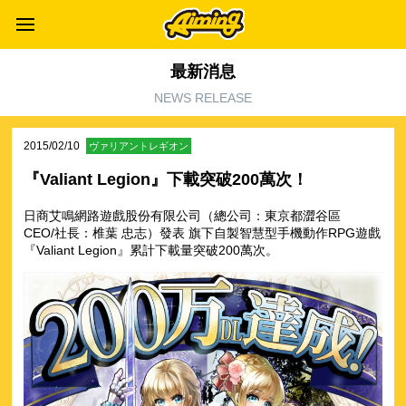
最新消息
NEWS RELEASE
2015/02/10
ヴァリアントレギオン
『Valiant Legion』下載突破200萬次！
日商艾鳴網路遊戲股份有限公司（總公司：東京都澀谷區
CEO/社長：椎葉 忠志）發表 旗下自製智慧型手機動作RPG遊戲
『Valiant Legion』累計下載量突破200萬次。