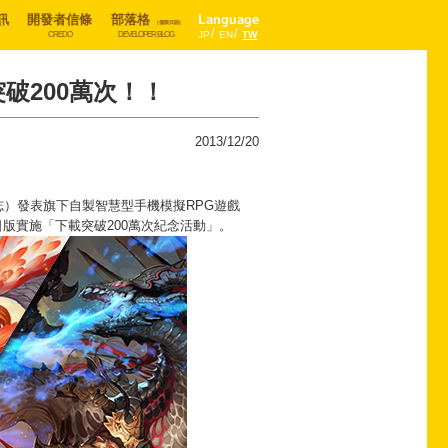
訊
開發者信條
部落格
Language
(僅限日語)
JP
EN
TW
CREDO
DEVELOPER BLOG
載突破200萬次！！
2013/12/20
志）發表旗下自製智慧型手機模擬RPG遊戲
將在日版實施「下載突破200萬次紀念活動」。