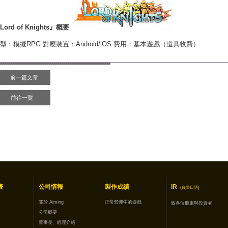
Lord of Knights
』概要
型：模擬RPG 對應裝置：Android/iOS 費用：基本遊戲（道具收費）
前一篇文章
前往一覽
表
公司情報
製作成績
IR
(僅限日語)
關於 Aiming
正常營運中的遊戲
致各位股東與投資者
公司概要
董事長、經理介紹