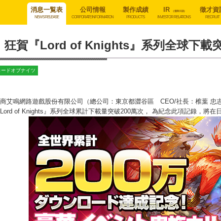
消息一覧表
公司情報
製作成績
IR
徵才資
(僅限日語)
NEWS RELEASE
CORPORATE INFORMATION
PRODUCTS
INVESTOR RELATIONS
RECRUIT
狂賀『Lord of Knights』系列全球下
ロードオブナイツ
商艾鳴網路遊戲股份有限公司（總公司：東京都澀谷區 CEO/社長：椎葉 忠
Lord of Knights』系列全球累計下載量突破200萬次， 為紀念此項記錄，