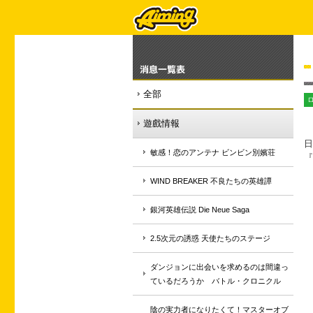
消息一覧表
全部
遊戲情報
日
敏感！恋のアンテナ ビンビン別嬪荘
『
WIND BREAKER 不良たちの英雄譚
銀河英雄伝説 Die Neue Saga
2.5次元の誘惑 天使たちのステージ
ダンジョンに出会いを求めるのは間違っ
ているだろうか バトル・クロニクル
陰の実力者になりたくて！マスターオブ