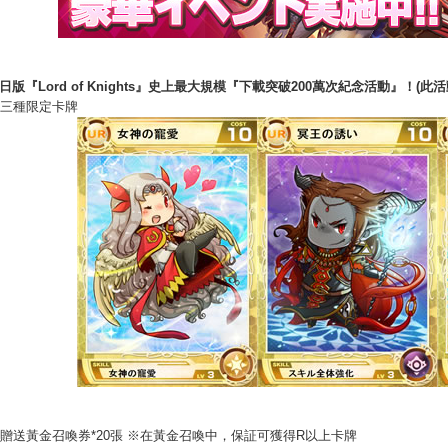
 日版『Lord of Knights』史上最大規模『下載突破200萬次紀念活動』！(此
三種限定卡牌
贈送黃金召喚券*20張 ※在黃金召喚中，保証可獲得R以上卡牌